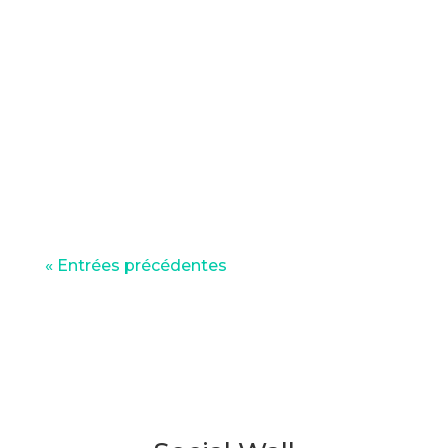
Dans ce nouvel épisode de Même Pas
Peur, découvrez Les Petites Cantines :
un lieu pour cuisiner, créer du lien et
partager bien plus qu’un repas.
« Entrées précédentes