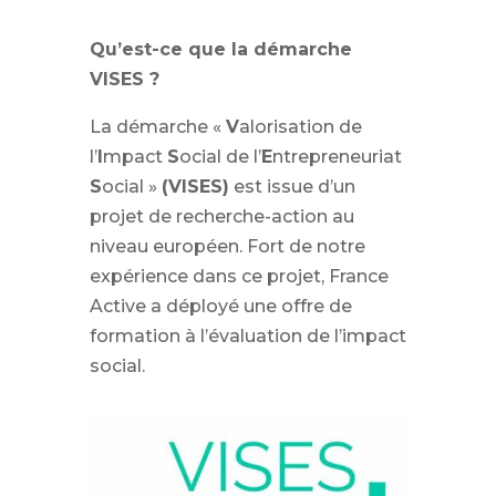
Qu’est-ce que la démarche
VISES ?
La démarche «
V
alorisation de
l’
I
mpact
S
ocial de l’
E
ntrepreneuriat
S
ocial »
(VISES)
est issue d’un
projet de recherche-action au
niveau européen. Fort de notre
expérience dans ce projet, France
Active a déployé une offre de
formation à l’évaluation de l’impact
social.